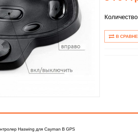
Количество
В СРАВН
онтролер Haswing для Cayman B GPS