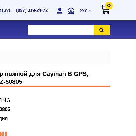
0
(097) 319-24-72
01-09
РУС
р ножной для Cayman B GPS,
Z-50805
ING
0805
дня
рн