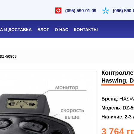
(095) 590-01-09
(096) 590-
А И ДОСТАВКА
БЛОГ
О НАС
КОНТАКТЫ
 DZ-50805
Контролле
Haswing, D
HASW
Бренд:
Модель: DZ-5
Наличие: 2-3 
3 764 г