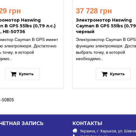
29 грн
37 728 грн
ромотор Haswing
Электромотор Haswing
 B GPS 55lbs (0,79 л.с.)
Cayman B GPS 55lbs (0,79 
, HE-50736
черный
омотор Cayman B GPS имеет
Электромотор Cayman B GPS
ю электроякоря. Достаточно
функцию электроякоря. Дост
 точку, в которой
выбрать точку, в которой
димо..
необходимо..
Купить
Купить
-50805
ЧЕТНАЯ ЗАПИСЬ
КОНТАКТЫ
Украина, г. Харьков, ул. Шевче