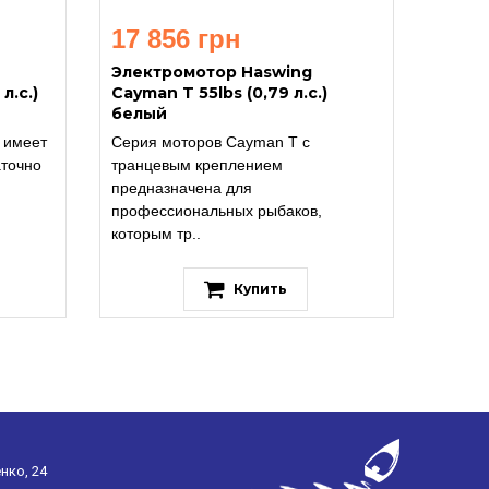
17 856 грн
Электромотор Haswing
л.с.)
Cayman T 55lbs (0,79 л.с.)
белый
 имеет
Серия моторов Cayman Т с
аточно
транцевым креплением
предназначена для
профессиональных рыбаков,
которым тр..
Купить
нко, 24