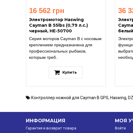
16 562 грн
36 3
Электромотор Haswing
Элект
Cayman B 55lbs (0,79 л.с.)
Cayman
черный, HE-50700
белый
Серия моторов Cayman B с носовым
Электр
креплением предназначена для
функци
профессиональных рыбаков,
выбрать
которым треб..
необхо
Купить
Контроллер ножной для Cayman B GPS
,
Haswing
,
DZ
ИНФОРМАЦИЯ
МОЯ У
Гарантия и возврат товара
Войти