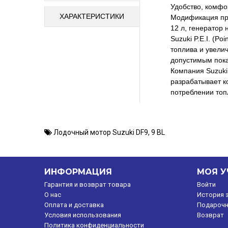
Удобство, комфо
ХАРАКТЕРИСТИКИ
Модификация пре
12 л, генератор
Suzuki P.E.I. (P
топлива и увели
допустимым пока
Компания Suzuki
разрабатывает 
потреблении топ
Лодочный мотор Suzuki DF9
,
9 BL
ИНФОРМАЦИЯ
МОЯ У
Гарантия и возврат товара
Войти
O нас
История 
Оплата и доставка
Подарочн
Условия использования
Возврат
Политика конфиденциальности