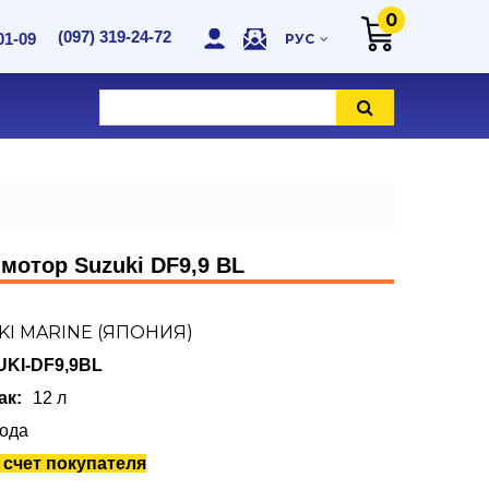
0
(097) 319-24-72
01-09
РУС
мотор Suzuki DF9,9 BL
KI MARINE (ЯПОНИЯ)
UKI-DF9,9BL
ак
12 л
года
 счет покупателя