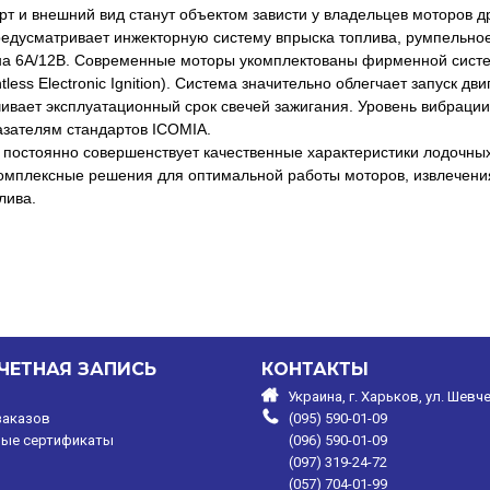
рт и внешний вид станут объектом зависти у владельцев моторов д
дусматривает инжекторную систему впрыска топлива, румпельное 
 на 6А/12В. Современные моторы укомплектованы фирменной систе
ointless Electronic Ignition). Система значительно облегчает запуск
чивает эксплуатационный срок свечей зажигания. Уровень вибрации
зателям стандартов ICOMIA.
 постоянно совершенствует качественные характеристики лодочных
комплексные решения для оптимальной работы моторов, извлечен
лива.
ЧЕТНАЯ ЗАПИСЬ
КОНТАКТЫ
Украина, г. Харьков, ул. Шевче
заказов
(095) 590-01-09
ые сертификаты
(096) 590-01-09
(097) 319-24-72
(057) 704-01-99